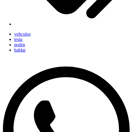
vehculos
tesla
podrn
hablar