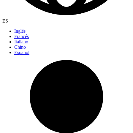
ES
Inglés
Francés
Italiano
Chino
Español