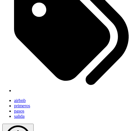
airbnb
primeros
pasos
salida