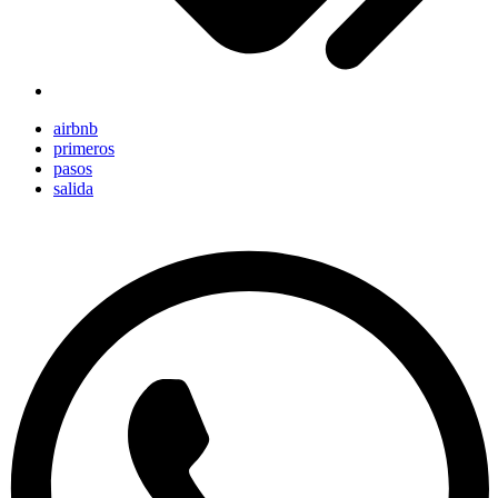
airbnb
primeros
pasos
salida