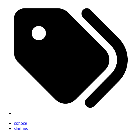
conoce
startups