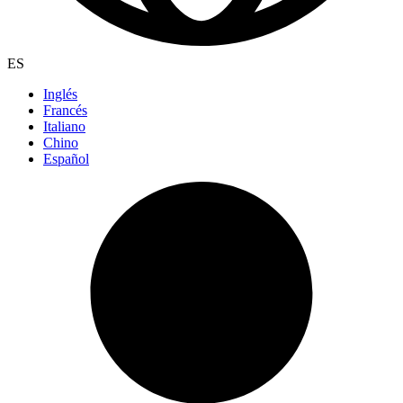
ES
Inglés
Francés
Italiano
Chino
Español