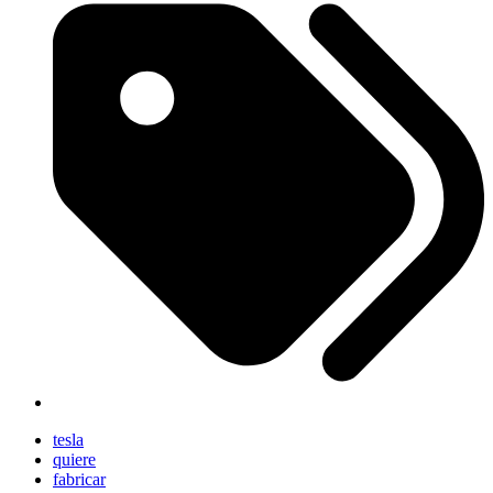
tesla
quiere
fabricar