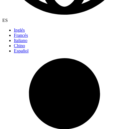
ES
Inglés
Francés
Italiano
Chino
Español