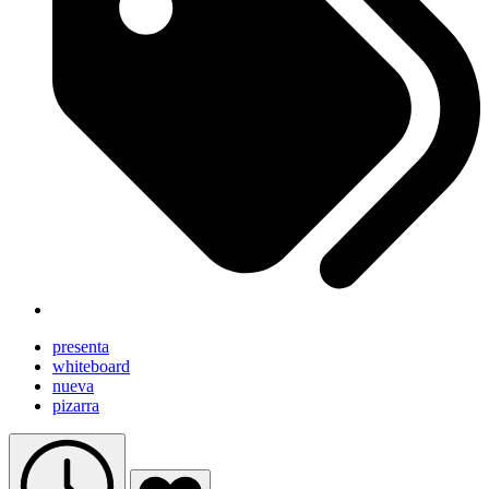
presenta
whiteboard
nueva
pizarra