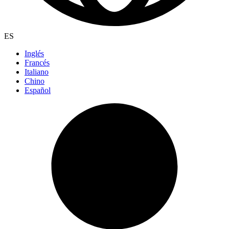
ES
Inglés
Francés
Italiano
Chino
Español