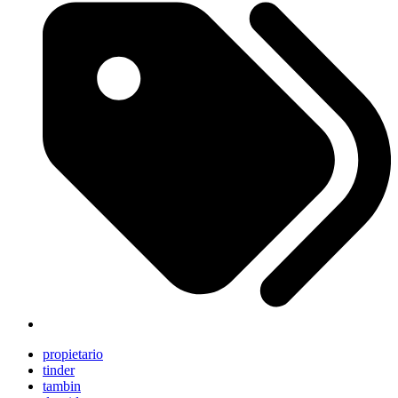
propietario
tinder
tambin