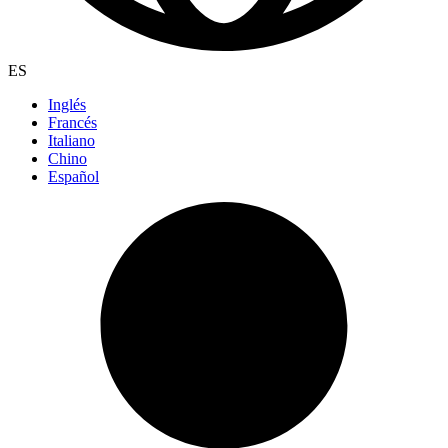
ES
Inglés
Francés
Italiano
Chino
Español