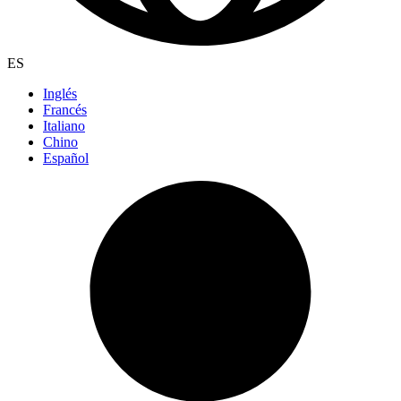
ES
Inglés
Francés
Italiano
Chino
Español