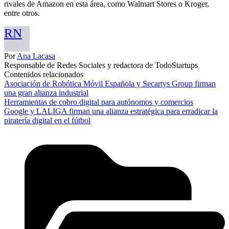
rivales de Amazon en esta área, como Walmart Stores o Kroger,
entre otros.
RN
Por
Ana Lacasa
Responsable de Redes Sociales y redactora de TodoStartups
Contenidos relacionados
Asociación de Robótica Móvil Española y Secartys Group firman
una gran alianza industrial
Herramientas de cobro digital para autónomos y comercios
Google y LALIGA firman una alianza estratégica para erradicar la
piratería digital en el fútbol