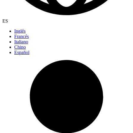
ES
Inglés
Francés
Italiano
Chino
Español