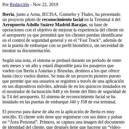
Por
Redacción
- Nov 22, 2019
Iberia
, junto a Aena, IECISA, Gunnebo y Thales, ha presentado
un proyecto piloto de
reconocimiento facial
en la Terminal 4 del
Aeropuerto Adolfo Suárez Madrid-Barajas
, su base de
operaciones con el objetivo de mejorar la experiencia del cliente en
el aeropuerto ya que permitirá que los clientes puedan identificarse
en el control de seguridad general y en el “Fast Track”, además de
en la puerta de embarque con su perfil biométrico, sin necesidad de
mostrar su documentación.
Según una nota, el sistema se probará durante un período de entre
seis meses y un año y estará disponible para los pasajeros que
vuelen con Iberia a Asturias y Bruselas, destinos a los que ofrece
hasta cinco vuelos diarios. Se trata de un proyecto pionero puesto
que permite que sus usuarios se registren a través de una aplicación
en sus dispositivos móviles, además de en los quioscos instalados en
el mostrador de facturación 848 y en frente del filtro de seguridad de
la T4 del aeropuerto. El sistema de reconocimiento facial se ha
instalado en las puertas de embarque J40 y J58 de esa terminal.
El proceso para darse de alta en la aplicación de Iberia es muy
sencillo. El cliente solo tiene que registrarse con sus datos y pulsar
en “Área Personal”. Primero, se captura una imagen del documento
de identidad del cliente, que después tiene que hacerse un “video-