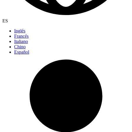
ES
Inglés
Francés
Italiano
Chino
Español