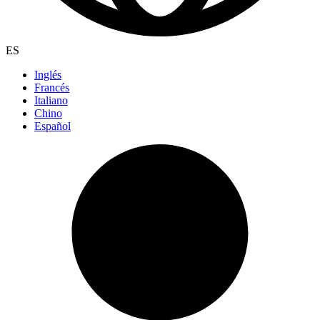
ES
Inglés
Francés
Italiano
Chino
Español