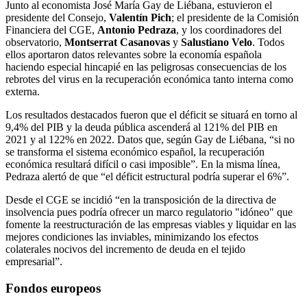
Junto al economista José María Gay de Liébana, estuvieron el
presidente del Consejo,
Valentín Pich
; el presidente de la Comisión
Financiera del CGE,
Antonio Pedraza
, y los coordinadores del
observatorio,
Montserrat Casanovas
y
Salustiano Velo
. Todos
ellos aportaron datos relevantes sobre la economía española
haciendo especial hincapié en las peligrosas consecuencias de los
rebrotes del virus en la recuperación económica tanto interna como
externa.
Los resultados destacados fueron que el déficit se situará en torno al
9,4% del PIB y la deuda pública ascenderá al 121% del PIB en
2021 y al 122% en 2022. Datos que, según Gay de Liébana, “si no
se transforma el sistema económico español, la recuperación
económica resultará difícil o casi imposible”. En la misma línea,
Pedraza alertó de que “el déficit estructural podría superar el 6%”.
Desde el CGE se incidió “en la transposición de la directiva de
insolvencia pues podría ofrecer un marco regulatorio "idóneo" que
fomente la reestructuración de las empresas viables y liquidar en las
mejores condiciones las inviables, minimizando los efectos
colaterales nocivos del incremento de deuda en el tejido
empresarial”.
Fondos europeos