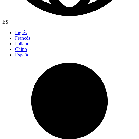
ES
Inglés
Francés
Italiano
Chino
Español