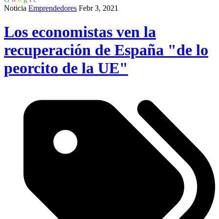
Noticia
Emprendedores
Febr 3, 2021
Los economistas ven la
recuperación de España "de lo
peorcito de la UE"