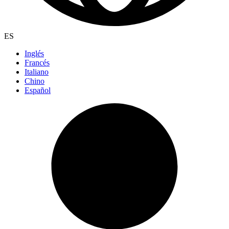
ES
Inglés
Francés
Italiano
Chino
Español