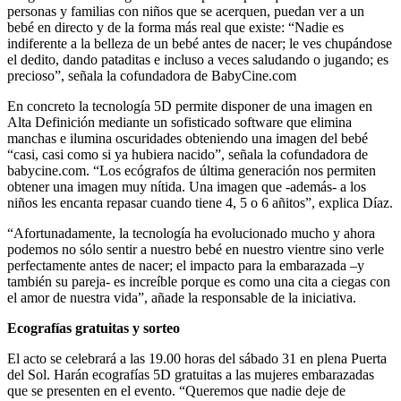
personas y familias con niños que se acerquen, puedan ver a un
bebé en directo y de la forma más real que existe: “Nadie es
indiferente a la belleza de un bebé antes de nacer; le ves chupándose
el dedito, dando pataditas e incluso a veces saludando o jugando; es
precioso”, señala la cofundadora de BabyCine.com
En concreto la tecnología 5D permite disponer de una imagen en
Alta Definición mediante un sofisticado software que elimina
manchas e ilumina oscuridades obteniendo una imagen del bebé
“casi, casi como si ya hubiera nacido”, señala la cofundadora de
babycine.com. “Los ecógrafos de última generación nos permiten
obtener una imagen muy nítida. Una imagen que -además- a los
niños les encanta repasar cuando tiene 4, 5 o 6 añitos”, explica Díaz.
“Afortunadamente, la tecnología ha evolucionado mucho y ahora
podemos no sólo sentir a nuestro bebé en nuestro vientre sino verle
perfectamente antes de nacer; el impacto para la embarazada –y
también su pareja- es increíble porque es como una cita a ciegas con
el amor de nuestra vida”, añade la responsable de la iniciativa.
Ecografías gratuitas y sorteo
El acto se celebrará a las 19.00 horas del sábado 31 en plena Puerta
del Sol. Harán ecografías 5D gratuitas a las mujeres embarazadas
que se presenten en el evento. “Queremos que nadie deje de