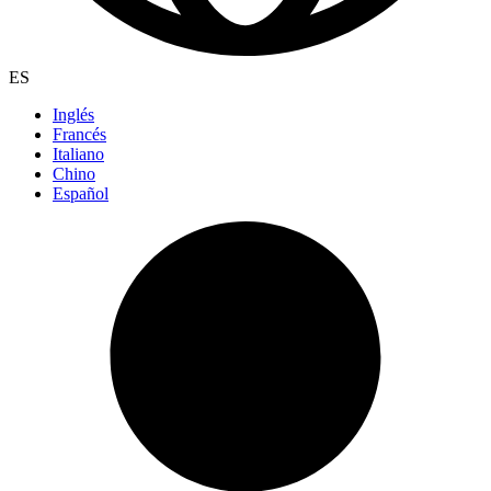
ES
Inglés
Francés
Italiano
Chino
Español