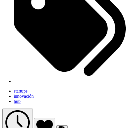
startups
innovación
hub