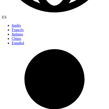
ES
Inglés
Francés
Italiano
Chino
Español