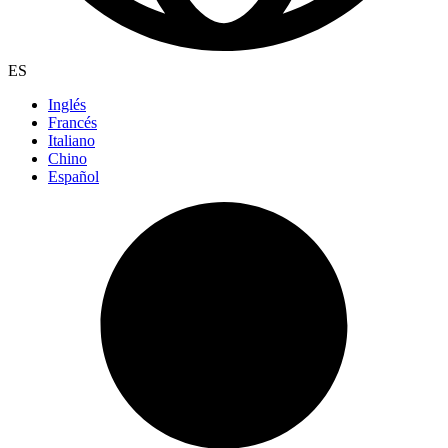
ES
Inglés
Francés
Italiano
Chino
Español