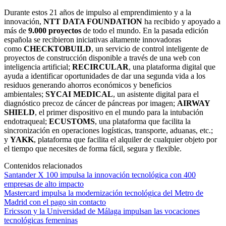
Durante estos 21 años de impulso al emprendimiento y a la
innovación,
NTT DATA FOUNDATION
ha recibido y apoyado a
más de
9.000 proyectos
de todo el mundo. En la pasada edición
española se recibieron iniciativas altamente innovadoras
como
CHECKTOBUILD
, un servicio de control inteligente de
proyectos de construcción disponible a través de una web con
inteligencia artificial;
RECIRCULAR
, una plataforma digital que
ayuda a identificar oportunidades de dar una segunda vida a los
residuos generando ahorros económicos y beneficios
ambientales;
SYCAI MEDICAL
, un asistente digital para el
diagnóstico precoz de cáncer de páncreas por imagen;
AIRWAY
SHIELD
, el primer dispositivo en el mundo para la intubación
endotraqueal;
ECUSTOMS
, una plataforma que facilita la
sincronización en operaciones logísticas, transporte, aduanas, etc.;
y
YAKK
, plataforma que facilita el alquiler de cualquier objeto por
el tiempo que necesites de forma fácil, segura y flexible.
Contenidos relacionados
Santander X 100 impulsa la innovación tecnológica con 400
empresas de alto impacto
Mastercard impulsa la modernización tecnológica del Metro de
Madrid con el pago sin contacto
Ericsson y la Universidad de Málaga impulsan las vocaciones
tecnológicas femeninas