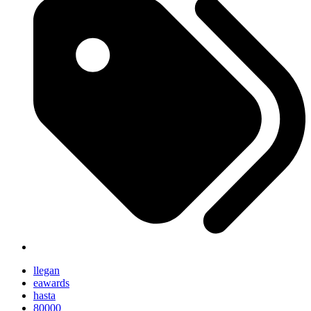
llegan
eawards
hasta
80000