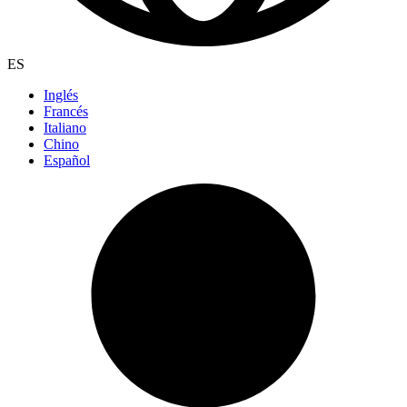
ES
Inglés
Francés
Italiano
Chino
Español