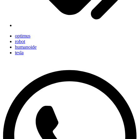
optimus
robot
humanoide
tesla