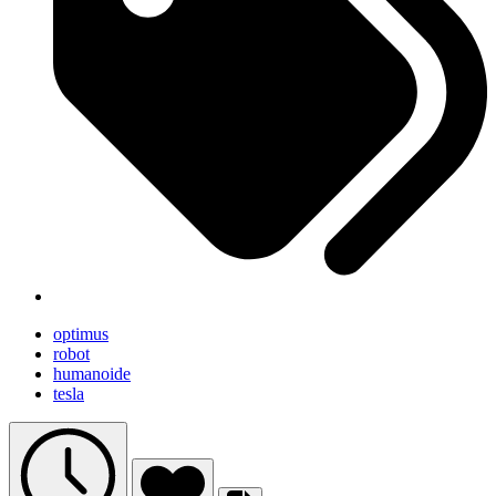
optimus
robot
humanoide
tesla