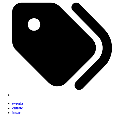
evento
entrate
lugar