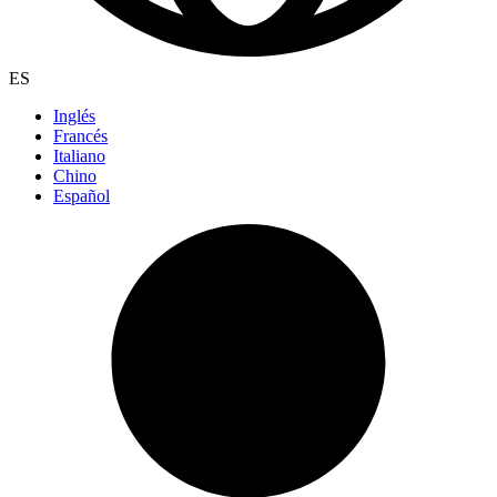
ES
Inglés
Francés
Italiano
Chino
Español