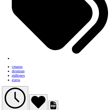
cmaras
destinan
millones
euros