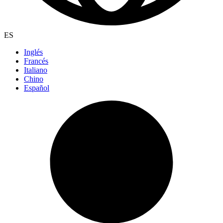
ES
Inglés
Francés
Italiano
Chino
Español