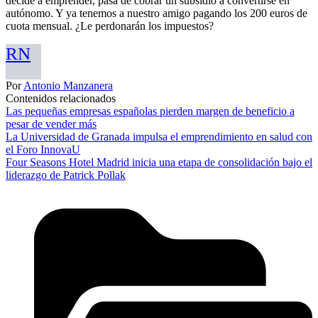
decide a emprender, pasa de cobrar un subsidio a convertirse en
autónomo. Y ya tenemos a nuestro amigo pagando los 200 euros de
cuota mensual. ¿Le perdonarán los impuestos?
RN
Por
Antonio Manzanera
Contenidos relacionados
Las pequeñas empresas españolas pierden margen de beneficio a
pesar de vender más
La Universidad de Granada impulsa el emprendimiento en salud con
el Foro InnovaU
Four Seasons Hotel Madrid inicia una etapa de consolidación bajo el
liderazgo de Patrick Pollak