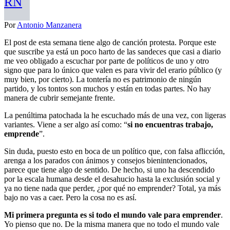
RN
Por
Antonio Manzanera
El post de esta semana tiene algo de canción protesta. Porque este
que suscribe ya está un poco harto de las sandeces que casi a diario
me veo obligado a escuchar por parte de políticos de uno y otro
signo que para lo único que valen es para vivir del erario público (y
muy bien, por cierto). La tontería no es patrimonio de ningún
partido, y los tontos son muchos y están en todas partes. No hay
manera de cubrir semejante frente.
La penúltima patochada la he escuchado más de una vez, con ligeras
variantes. Viene a ser algo así como: “
si no encuentras trabajo,
emprende
”.
Sin duda, puesto esto en boca de un político que, con falsa aflicción,
arenga a los parados con ánimos y consejos bienintencionados,
parece que tiene algo de sentido. De hecho, si uno ha descendido
por la escala humana desde el desahucio hasta la exclusión social y
ya no tiene nada que perder, ¿por qué no emprender? Total, ya más
bajo no vas a caer. Pero la cosa no es así.
Mi primera pregunta es si todo el mundo vale para emprender
.
Yo pienso que no. De la misma manera que no todo el mundo vale