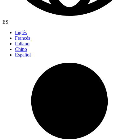
ES
Inglés
Francés
Italiano
Chino
Español