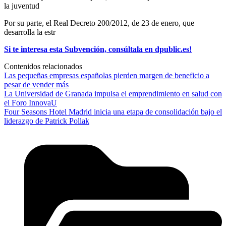
la juventud
Por su parte, el Real Decreto 200/2012, de 23 de enero, que
desarrolla la estr
Si te interesa esta Subvención, consúltala en dpublic.es!
Contenidos relacionados
Las pequeñas empresas españolas pierden margen de beneficio a
pesar de vender más
La Universidad de Granada impulsa el emprendimiento en salud con
el Foro InnovaU
Four Seasons Hotel Madrid inicia una etapa de consolidación bajo el
liderazgo de Patrick Pollak