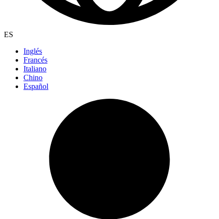
ES
Inglés
Francés
Italiano
Chino
Español