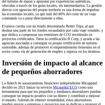
del turismo de masas y apuestan por experiencias auténticas,
ofrecidas a través de los guías locales, sin intermediarios. La gestión
directa con agencias del propio territorio es una forma de impulsar
las economías locales, ya que m
ás d
el 8
0
% del coste de un viaje
contratado va a parar directamente a ellas.
Evaneos cuenta con un fondo denominado Better Trips, al que
destina una parte de los fondos recaudados por cada viaje vendido, y
que dedica a compensar sus emisiones de CO2 invirtiendo en
proyectos certificados. Tiene la certificación B Corp, y ayuda a las
agencias asociadas a conseguir su propia certificación de turismo
sostenible, además de promover el emprendimiento femenino en el
sector como vía de generación de empleo y riqueza en los destinos.
Inversión de impacto al alcance
de pequeños ahorradores
La fintech de asesoramiento financiero independiente Micappital
decidió en 2021 lanzar su servicio
Micappital ECO
como una
herramienta para que los pequeños y medianos ahorradores puedan
conseguir un impacto positivo con su dinero y contribuir a mejorar
el mundo. Además de obtener rentabilidad, estos ahorradores
pueden apoyar a empresas y proyectos que se dedican a proteger el