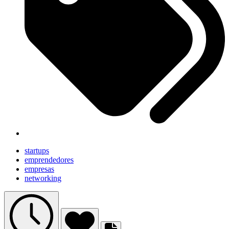
startups
emprendedores
empresas
networking