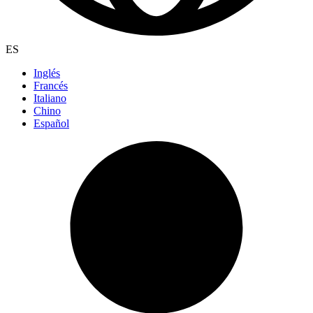
ES
Inglés
Francés
Italiano
Chino
Español