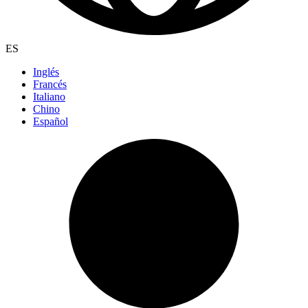
ES
Inglés
Francés
Italiano
Chino
Español