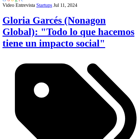
Video Entrevista
Startups
Jul 11, 2024
Gloria Garcés (Nonagon
Global): "Todo lo que hacemos
tiene un impacto social"