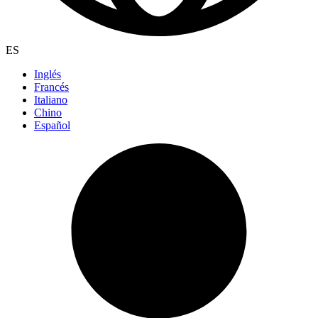
ES
Inglés
Francés
Italiano
Chino
Español