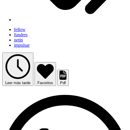
fellow
funders
netin
impulsar
Leer más tarde
Favoritos
Pdf