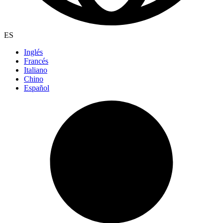
ES
Inglés
Francés
Italiano
Chino
Español