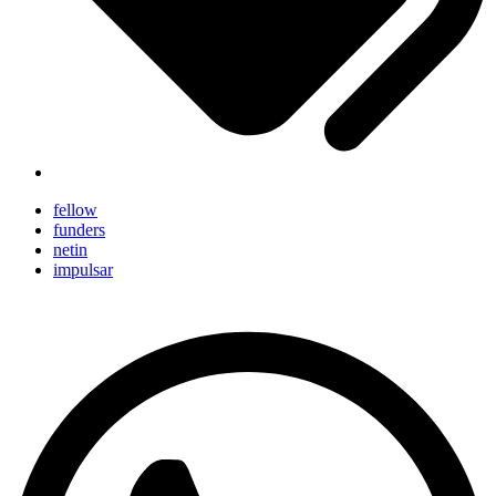
fellow
funders
netin
impulsar