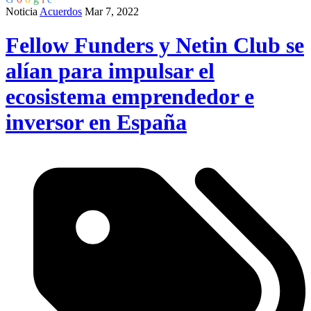
Noticia
Acuerdos
Mar 7, 2022
Fellow Funders y Netin Club se
alían para impulsar el
ecosistema emprendedor e
inversor en España