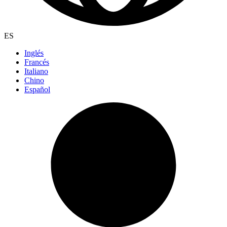
ES
Inglés
Francés
Italiano
Chino
Español