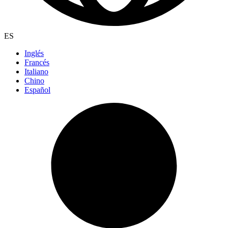
ES
Inglés
Francés
Italiano
Chino
Español