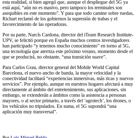
esta realidad, si bien agregó que, aunque el despliegue del 5G ya
está aquí, “aún no es masivo, pero tampoco los terminales son
asequibles en este momento”. Y para que todo camine sobre ruedas,
Richart reclamó de los gobiernos la supresión de trabas y el
favorecimiento de las operadoras.
Por su parte, Narcís Cardona, director del iTeam Research Institute-
UPV, se felicitó porque en España muchos centros investigadores
han participado “y tenemos mucho conocimiento” en torno al 5G,
una tecnología que aterriza este próximo verano, momento desde el
que se producirá, no obstante, “una transición suave”.
Para Carlos Grau, director general del Mobile World Capital
Barcelona, el nuevo ancho de banda, la mayor velocidad y la
conectividad facilitará “experiencias inmersivas, más ricas y nuevos
servicios”. Por ejemplo, aunque en nuestros hogares afectará a muy
directamente al ámbito del entretenimiento, sus aplicaciones, sin
embargo, se extenderán a ámbitos como la asistencia a personas
mayores, o al sector primario, a través del ‘agrotech’, los drones, o
los vehículos no tripulados. En suma, el 5G supondrá “una
aplicación muy transversal”.
Por
Luis Miguel Belda