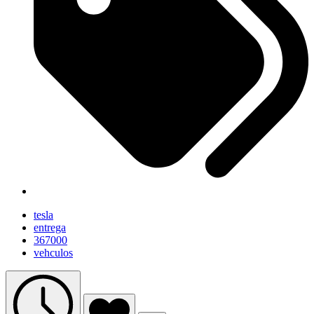
tesla
entrega
367000
vehculos