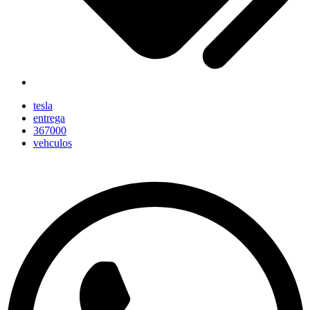
tesla
entrega
367000
vehculos