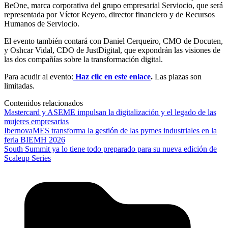
BeOne, marca corporativa del grupo empresarial Serviocio, que será
representada por Víctor Reyero, director financiero y de Recursos
Humanos de Serviocio.
El evento también contará con Daniel Cerqueiro, CMO de Docuten,
y Oshcar Vidal, CDO de JustDigital, que expondrán las visiones de
las dos compañías sobre la transformación digital.
Para acudir al evento:
Haz clic en este enlace
.
Las plazas son
limitadas.
Contenidos relacionados
Mastercard y ASEME impulsan la digitalización y el legado de las
mujeres empresarias
IbernovaMES transforma la gestión de las pymes industriales en la
feria BIEMH 2026
South Summit ya lo tiene todo preparado para su nueva edición de
Scaleup Series