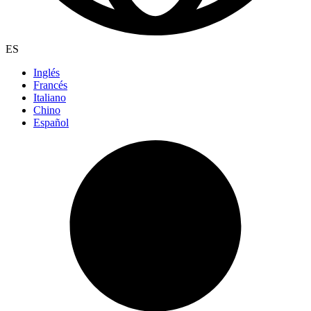
ES
Inglés
Francés
Italiano
Chino
Español