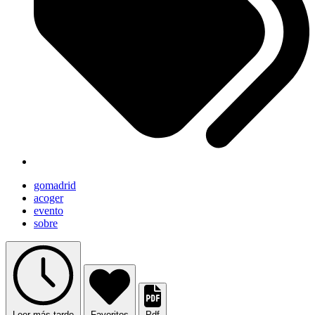
gomadrid
acoger
evento
sobre
Leer más tarde
Favoritos
Pdf