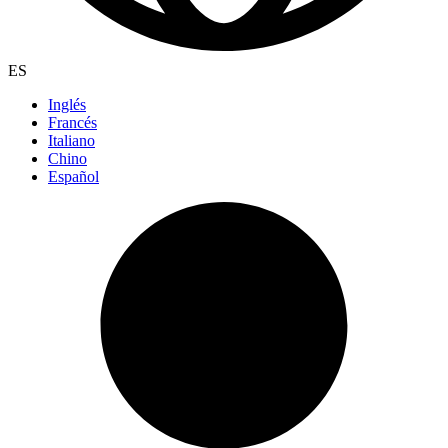
ES
Inglés
Francés
Italiano
Chino
Español