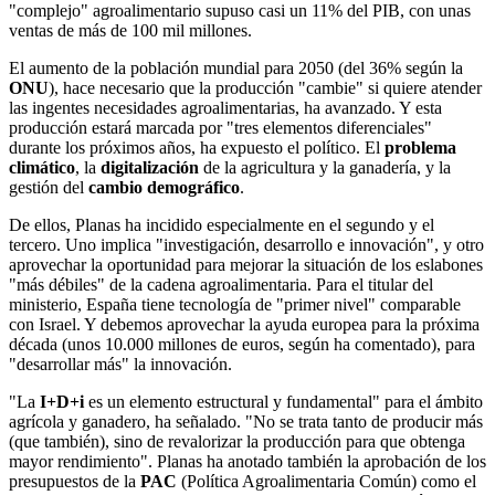
"complejo" agroalimentario supuso casi un 11% del PIB, con unas
ventas de más de 100 mil millones.
El aumento de la población mundial para 2050 (del 36% según la
ONU
), hace necesario que la producción "cambie" si quiere atender
las ingentes necesidades agroalimentarias, ha avanzado. Y esta
producción estará marcada por "tres elementos diferenciales"
durante los próximos años, ha expuesto el político. El
problema
climático
, la
digitalización
de la agricultura y la ganadería, y la
gestión del
cambio demográfico
.
De ellos, Planas ha incidido especialmente en el segundo y el
tercero. Uno implica "investigación, desarrollo e innovación", y otro
aprovechar la oportunidad para mejorar la situación de los eslabones
"más débiles" de la cadena agroalimentaria. Para el titular del
ministerio, España tiene tecnología de "primer nivel" comparable
con Israel. Y debemos aprovechar la ayuda europea para la próxima
década (unos 10.000 millones de euros, según ha comentado), para
"desarrollar más" la innovación.
"La
I+D+i
es un elemento estructural y fundamental" para el ámbito
agrícola y ganadero, ha señalado. "No se trata tanto de producir más
(que también), sino de revalorizar la producción para que obtenga
mayor rendimiento". Planas ha anotado también la aprobación de los
presupuestos de la
PAC
(Política Agroalimentaria Común) como el