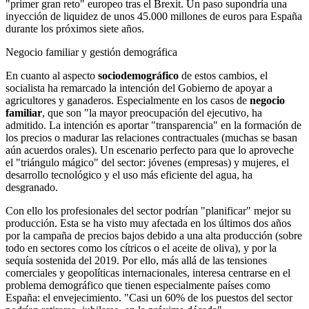
"primer gran reto" europeo tras el Brexit. Un paso supondría una
inyección de liquidez de unos 45.000 millones de euros para España
durante los próximos siete años.
Negocio familiar y gestión demográfica
En cuanto al aspecto
sociodemográfico
de estos cambios, el
socialista ha remarcado la intención del Gobierno de apoyar a
agricultores y ganaderos. Especialmente en los casos de
negocio
familiar
, que son "la mayor preocupación del ejecutivo, ha
admitido. La intención es aportar "transparencia" en la formación de
los precios o madurar las relaciones contractuales (muchas se basan
aún acuerdos orales). Un escenario perfecto para que lo aproveche
el "triángulo mágico" del sector: jóvenes (empresas) y mujeres, el
desarrollo tecnológico y el uso más eficiente del agua, ha
desgranado.
Con ello los profesionales del sector podrían "planificar" mejor su
producción. Esta se ha visto muy afectada en los últimos dos años
por la campaña de precios bajos debido a una alta producción (sobre
todo en sectores como los cítricos o el aceite de oliva), y por la
sequía sostenida del 2019. Por ello, más allá de las tensiones
comerciales y geopolíticas internacionales, interesa centrarse en el
problema demográfico que tienen especialmente países como
España: el envejecimiento. "Casi un 60% de los puestos del sector