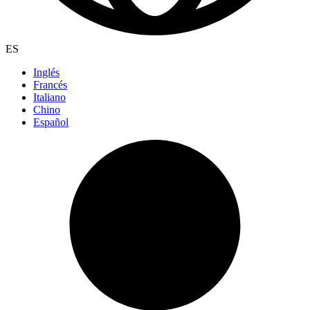
ES
Inglés
Francés
Italiano
Chino
Español