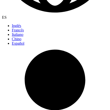
ES
Inglés
Francés
Italiano
Chino
Español