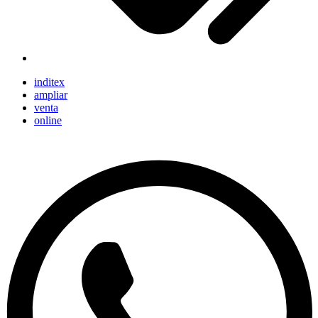
inditex
ampliar
venta
online