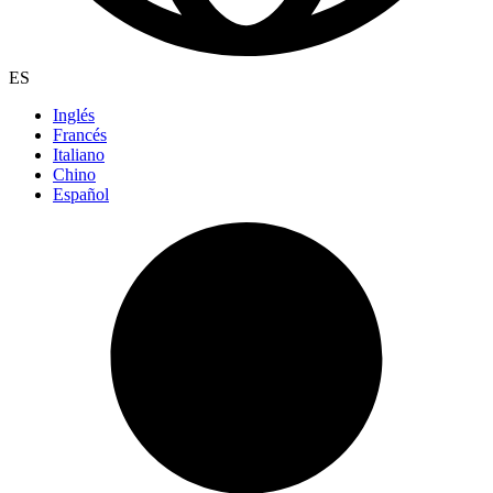
ES
Inglés
Francés
Italiano
Chino
Español