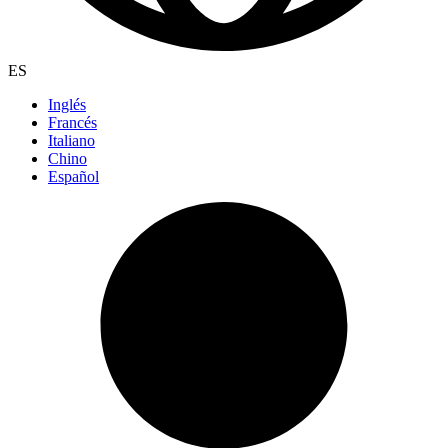
ES
Inglés
Francés
Italiano
Chino
Español