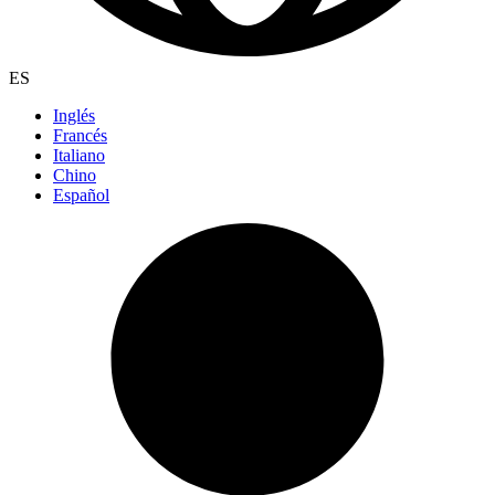
ES
Inglés
Francés
Italiano
Chino
Español