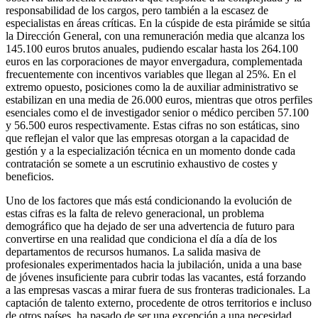
responsabilidad de los cargos, pero también a la escasez de
especialistas en áreas críticas. En la cúspide de esta pirámide se sitúa
la Dirección General, con una remuneración media que alcanza los
145.100 euros brutos anuales, pudiendo escalar hasta los 264.100
euros en las corporaciones de mayor envergadura, complementada
frecuentemente con incentivos variables que llegan al 25%. En el
extremo opuesto, posiciones como la de auxiliar administrativo se
estabilizan en una media de 26.000 euros, mientras que otros perfiles
esenciales como el de investigador senior o médico perciben 57.100
y 56.500 euros respectivamente. Estas cifras no son estáticas, sino
que reflejan el valor que las empresas otorgan a la capacidad de
gestión y a la especialización técnica en un momento donde cada
contratación se somete a un escrutinio exhaustivo de costes y
beneficios.
Uno de los factores que más está condicionando la evolución de
estas cifras es la falta de relevo generacional, un problema
demográfico que ha dejado de ser una advertencia de futuro para
convertirse en una realidad que condiciona el día a día de los
departamentos de recursos humanos. La salida masiva de
profesionales experimentados hacia la jubilación, unida a una base
de jóvenes insuficiente para cubrir todas las vacantes, está forzando
a las empresas vascas a mirar fuera de sus fronteras tradicionales. La
captación de talento externo, procedente de otros territorios e incluso
de otros países, ha pasado de ser una excepción a una necesidad