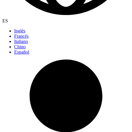
ES
Inglés
Francés
Italiano
Chino
Español