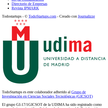
Directorio de Empresas
Revista IPMARK
Todostartups - ©
TodoStartups.com
-
Creado con
Journalizze
TodoStartups es ente colaborador adherido al
Grupo de
Investigación en Ciencias Sociales Tecnológicas (GICSOT)
El grupo GI-17/1GICSOT de la UDIMA ha sido registrado como