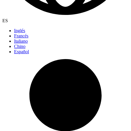
ES
Inglés
Francés
Italiano
Chino
Español